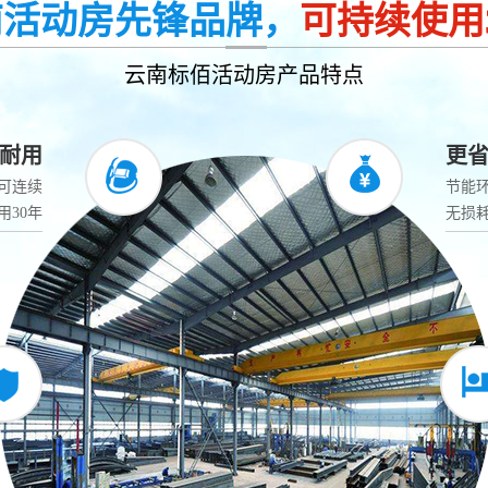
南活动房先锋品牌，
可持续使用
乌鲁木齐立柱
云南标佰活动房产品特点
耐用
更
可连续
节能
用30年
无损