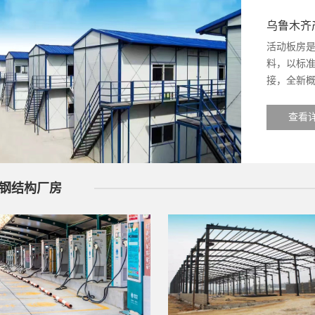
乌鲁木齐
活动板房
料，以标
接，全新概...
查看详
钢结构厂房