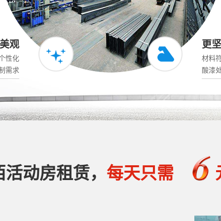
美观
更
个性化
材料
制需求
酸漆
佰活动房租赁，
每天只需