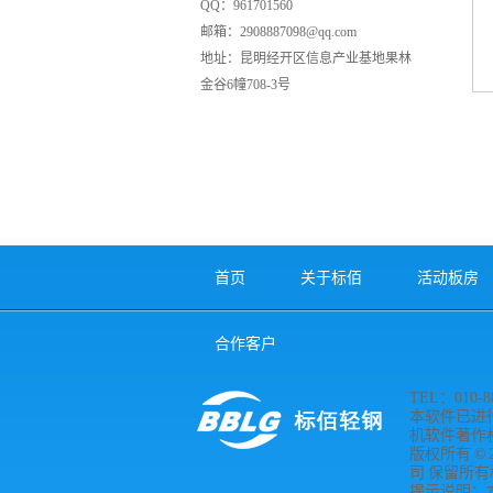
QQ：961701560
邮箱：2908887098@qq.com
地址：昆明经开区信息产业基地果林
金谷6幢708-3号
首页
关于标佰
活动板房
合作客户
TEL：010-88
本软件已进
机软件著作权登
版权所有 © 
司 保留所有权利 
提示说明：