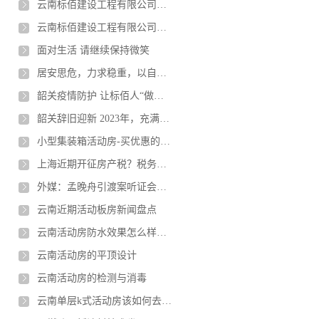
云南标佰建设工程有限公司介绍--英文版
云南标佰建设工程有限公司介绍--中文版
面对生活 请继续保持微笑
居安思危，力求稳重，以自身确定性应对不确定性
韶关疫情防护 让标佰人“做自己健康的责任人”
韶关辞旧迎新 2023年，充满新希望！
小型集装箱活动房-买优惠的集装箱箱房选择云南标佰轻钢活动房屋
上海近期开征房产税？税务局辟谣：征收试点已超10年
外媒：孟晚舟引渡案听证会结束 法官将于10月21日作出裁决
云南近期活动板房新闻盘点
云南活动房防水效果怎么样呢？防腐性如何？
云南活动房的平顶设计
云南活动房的检测与消毒
云南单层k式活动房该如何去维护