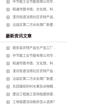
中节能工业节能有限公司华坪分公司冷却塔减速机支架钢结构更换（二次公告）采购公告
昭通市图书馆、文化馆、科技馆、青少年活动中心建设项目钢结构专业分包招标
漾月街道法雨社区农特产品仓储及冷库项目施工招标公告
沾益区第二污水处理厂新建工程第三方质量检测服务资格预审公告
最新资讯文章
姚安县农特产品生产加工厂房建设项目勘察设计采购施工总承包（EPC)招标公告
中节能工业节能有限公司华坪分公司冷却塔减速机支架钢结构更换（二次公告）采购公告
昭通市图书馆、文化馆、科技馆、青少年活动中心建设项目钢结构专业分包招标
漾月街道法雨社区农特产品仓储及冷库项目施工招标公告
沾益区第二污水处理厂新建工程第三方质量检测服务资格预审公告
东回镇班利村水果及谷物精深加工车间项目资格预审公告
建设工程施工现场临建房屋技术规程（轻型钢结构部分）
工地临建活动板房怎么选择？