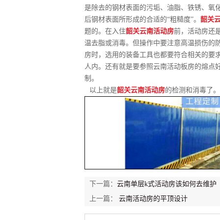
是除去的钢材表面的污垢、油脂、铁锈、氧
后钢材表面所形成的合适的“粗糙度”。
韶关
题的。在入住
韶关云南活动房
前，活动房还
温去脂或消毒。但操作中要注意高温损伤的
房时，选用的装备工具也都要符合相关的要
人内。还有就是要参照云南活动板房的熔点
制。
以上就是
韶关云南活动房
的检测和消毒了。
下一篇：
云南单层k式活动房该如何去维护
上一篇：
云南活动房的平顶设计