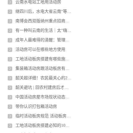
云南水电站工地用活动房
继四川后，水电大省云南“等水来”：能源富省为何频现电力吃紧
南博会西双版纳州重点招商引资推介会在昆明举办
有一种叫云南的生活｜太“嗨皮”了，她获得的奖品是1吨柑桔！
成年人最难得的清醒：管理好自己的能量
活动房可以在哪些地方使用
工地活动板房搭建有哪些施工要求?
集装箱活动房跟活动板房有什么区别？那种更好呢？
韶关超详细！农民最关心的22个宅基地问题
韶关避坑 | 回农村建房后才知道，有30个坑在等你
中国活动房屋市场现状动态及前景趋势预测报告2021-2026年
带你认识打包箱活动房
临时活动板房规范 活动板房的质量标准是什么？
工地活动板房搭建必知的10个注意事项！