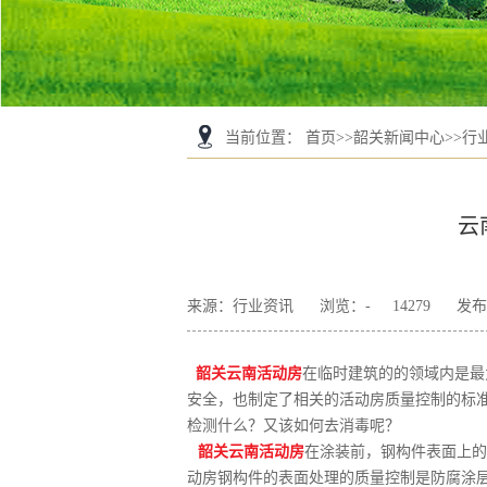
当前位置
：
首页
>>
韶关新闻中心
>>
行
云
来源：行业资讯
浏览：
-
14279
发布日
韶关云南活动房
在临时建筑的的领域内是最
安全，也制定了相关的活动房质量控制的标
检测什么？又该如何去消毒呢？
韶关云南活动房
在涂装前，钢构件表面上的
动房钢构件的表面处理的质量控制是防腐涂