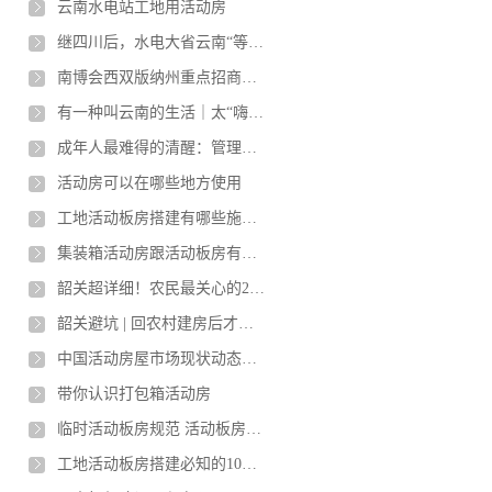
云南水电站工地用活动房
继四川后，水电大省云南“等水来”：能源富省为何频现电力吃紧
南博会西双版纳州重点招商引资推介会在昆明举办
有一种叫云南的生活｜太“嗨皮”了，她获得的奖品是1吨柑桔！
成年人最难得的清醒：管理好自己的能量
活动房可以在哪些地方使用
工地活动板房搭建有哪些施工要求?
集装箱活动房跟活动板房有什么区别？那种更好呢？
韶关超详细！农民最关心的22个宅基地问题
韶关避坑 | 回农村建房后才知道，有30个坑在等你
中国活动房屋市场现状动态及前景趋势预测报告2021-2026年
带你认识打包箱活动房
临时活动板房规范 活动板房的质量标准是什么？
工地活动板房搭建必知的10个注意事项！