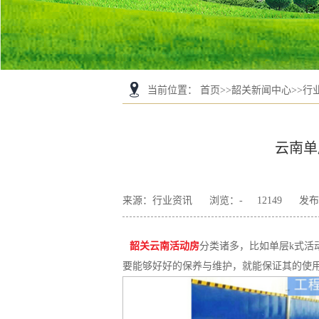
当前位置
：
首页
>>
韶关新闻中心
>>
行
云南单
来源：行业资讯
浏览：
-
12149
发布日
韶关云南活动房
分类诸多，比如单层k式活
要能够好好的保养与维护，就能保证其的使