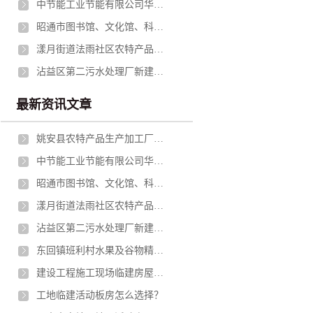
中节能工业节能有限公司华坪分公司冷却塔减速机支架钢结构更换（二次公告）采购公告
昭通市图书馆、文化馆、科技馆、青少年活动中心建设项目钢结构专业分包招标
漾月街道法雨社区农特产品仓储及冷库项目施工招标公告
沾益区第二污水处理厂新建工程第三方质量检测服务资格预审公告
最新资讯文章
姚安县农特产品生产加工厂房建设项目勘察设计采购施工总承包（EPC)招标公告
中节能工业节能有限公司华坪分公司冷却塔减速机支架钢结构更换（二次公告）采购公告
昭通市图书馆、文化馆、科技馆、青少年活动中心建设项目钢结构专业分包招标
漾月街道法雨社区农特产品仓储及冷库项目施工招标公告
沾益区第二污水处理厂新建工程第三方质量检测服务资格预审公告
东回镇班利村水果及谷物精深加工车间项目资格预审公告
建设工程施工现场临建房屋技术规程（轻型钢结构部分）
工地临建活动板房怎么选择？