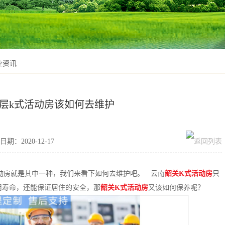
业资讯
层k式活动房该如何去维护
期：2020-12-17
动房就是其中一种，我们来看下如何去维护吧。 云南
韶关K式活动房
只
用寿命，还能保证居住的安全，那
韶关K式活动房
又该如何保养呢？