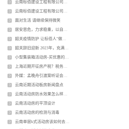
云南标佰建设工程有限公司介绍--英文版
云南标佰建设工程有限公司介绍--中文版
面对生活 请继续保持微笑
居安思危，力求稳重，以自身确定性应对不确定性
韶关疫情防护 让标佰人“做自己健康的责任人”
韶关辞旧迎新 2023年，充满新希望！
小型集装箱活动房-买优惠的集装箱箱房选择云南标佰轻钢活动房屋
上海近期开征房产税？税务局辟谣：征收试点已超10年
外媒：孟晚舟引渡案听证会结束 法官将于10月21日作出裁决
云南近期活动板房新闻盘点
云南活动房防水效果怎么样呢？防腐性如何？
云南活动房的平顶设计
云南活动房的检测与消毒
云南单层k式活动房该如何去维护