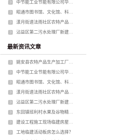
中节能工业节能有限公司华坪分公司冷却塔减速机支架钢结构更换（二次公告）采购公告
昭通市图书馆、文化馆、科技馆、青少年活动中心建设项目钢结构专业分包招标
漾月街道法雨社区农特产品仓储及冷库项目施工招标公告
沾益区第二污水处理厂新建工程第三方质量检测服务资格预审公告
最新资讯文章
姚安县农特产品生产加工厂房建设项目勘察设计采购施工总承包（EPC)招标公告
中节能工业节能有限公司华坪分公司冷却塔减速机支架钢结构更换（二次公告）采购公告
昭通市图书馆、文化馆、科技馆、青少年活动中心建设项目钢结构专业分包招标
漾月街道法雨社区农特产品仓储及冷库项目施工招标公告
沾益区第二污水处理厂新建工程第三方质量检测服务资格预审公告
东回镇班利村水果及谷物精深加工车间项目资格预审公告
建设工程施工现场临建房屋技术规程（轻型钢结构部分）
工地临建活动板房怎么选择？