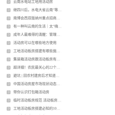
云南水电站工地用活动房
继四川后，水电大省云南“等水来”：能源富省为何频现电力吃紧
南博会西双版纳州重点招商引资推介会在昆明举办
有一种叫云南的生活｜太“嗨皮”了，她获得的奖品是1吨柑桔！
成年人最难得的清醒：管理好自己的能量
活动房可以在哪些地方使用
工地活动板房搭建有哪些施工要求?
集装箱活动房跟活动板房有什么区别？那种更好呢？
超详细！农民最关心的22个宅基地问题
避坑 | 回农村建房后才知道，有30个坑在等你
中国活动房屋市场现状动态及前景趋势预测报告2021-2026年
带你认识打包箱活动房
临时活动板房规范 活动板房的质量标准是什么？
工地活动板房搭建必知的10个注意事项！