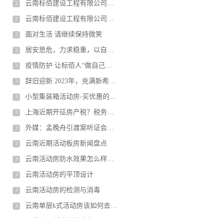
云南标佰建设工程有限公司介绍--英文版
云南标佰建设工程有限公司介绍--中文版
面对生活 请继续保持微笑
居安思危，力求稳重，以自身确定性应对不确定性
疫情防护 让标佰人“做自己健康的责任人”
辞旧迎新 2023年，充满新希望！
小型集装箱活动房-买优惠的集装箱箱房选择云南标佰轻钢活动房屋
上海近期开征房产税？税务局辟谣：征收试点已超10年
外媒：孟晚舟引渡案听证会结束 法官将于10月21日作出裁决
云南近期活动板房新闻盘点
云南活动房防水效果怎么样呢？防腐性如何？
云南活动房的平顶设计
云南活动房的检测与消毒
云南单层k式活动房该如何去维护