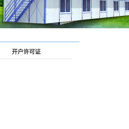
开户许可证