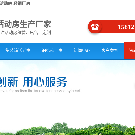
活动房
,
轻钢厂房
活动房生产厂家
15812
专注活动房租赁、出售、定制
集装箱活动房
钢结构厂房
新闻中心
客户案例
资