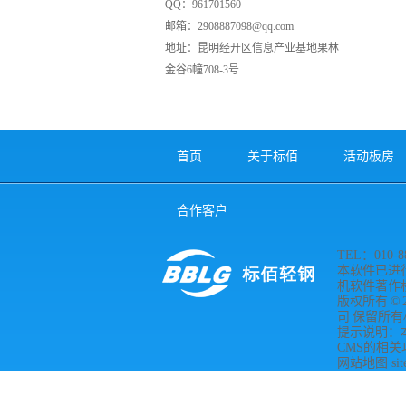
QQ：961701560
邮箱：2908887098@qq.com
地址：昆明经开区信息产业基地果林
金谷6幢708-3号
首页
关于标佰
活动板房
合作客户
TEL：010-88
本软件已进
机软件著作权登
版权所有 © 
司 保留所有权利 
提示说明：
CMS的相关
网站地图
si