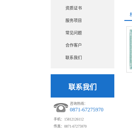
资质证书
服务项目
常见问题
合作客户
联系我们
联系我们
咨询热线：
0871-67275970
手机：15812126112
传真：0871-67275970