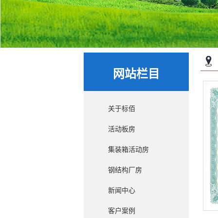
网站栏目
关于标佰
活动板房
集装箱活动房
钢结构厂房
新闻中心
客户案例