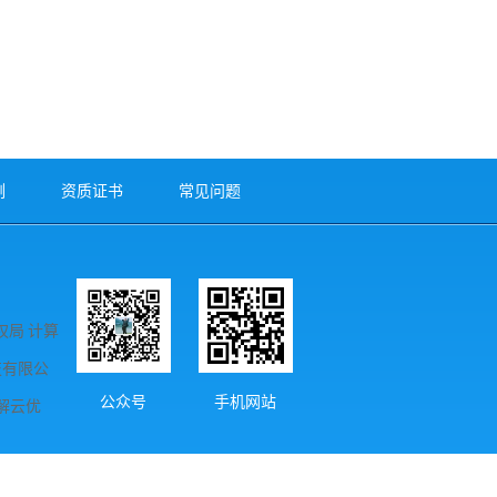
例
资质证书
常见问题
局 计算
科技有限公
公众号
手机网站
解云优