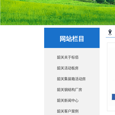
网站栏目
韶关关于标佰
韶关活动板房
韶关集装箱活动房
韶关钢结构厂房
韶关新闻中心
韶关客户案例