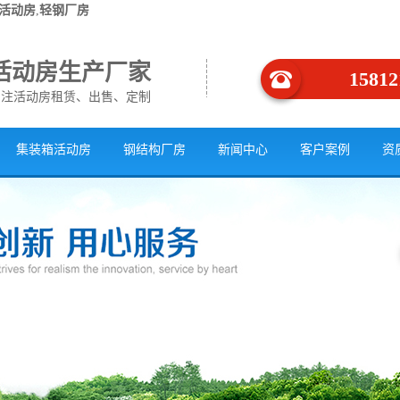
活动房
,
轻钢厂房
活动房生产厂家
15812
专注活动房租赁、出售、定制
集装箱活动房
钢结构厂房
新闻中心
客户案例
资