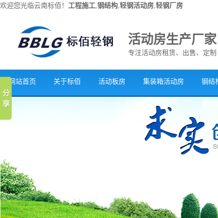
欢迎您光临云南标佰！
工程施工
,
钢结构
,
轻钢活动房
,
轻钢厂房
活动房生产厂家
专注活动房租赁、出售、定制
网站首页
关于标佰
活动板房
集装箱活动房
钢结
联系我们