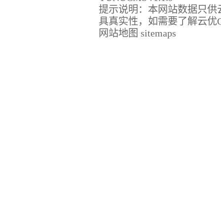
提示说明：本网站数据只供
具真实性，如需要了解云优C
网站地图
sitemaps