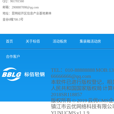
QQ：961701560
邮箱：2908887098@qq.com
地址：昆明经开区信息产业基地果林
金谷6幢708-3号
首页
关于标佰
活动板房
集装箱活动房
合作客户
TEL：010-88888888 MOB:1
66666666@qq.com
本软件已进行版权登记，相
人民共和国国家版权局 计
2018SR118857
版权所有 © 2019 云优CMS
镇江市云优网络科技有限公司 保留
YUNUCMS v1.1.9